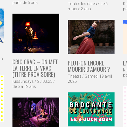
partir de 5 ans
Toutes les dates / de 6
Ki
mois à 3 ans
pa
 à
CRIC CRAC – ON MET
PEUT-ON ENCORE
L
LA TERRE EN VRAC
MOURIR D’AMOUR ?
Ki
(TITRE PROVISOIRE)
pa
Théâtre / Samedi 19 avril
2025
Kidsundays / 23.03.25 /
de 6 à 12 ans