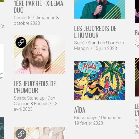
1ÈRE PARTIE : XILEMA
DUO
Concerts / Dimanche 8
octobre 2023
LES JEUD’REDIS DE
ût
B
L’HUMOUR
K
Soirée Stand-up ! Lorenzo
16
Mancini / 15 juin 2023
LES JEUD’REDIS DE
L’HUMOUR
Soirée Stand-up ! Dan
Gagnon & Friends / 13
L
AÏDA
avril 2023
L
Kidsundays / Dimanche
So
19 février 2023
hu
2