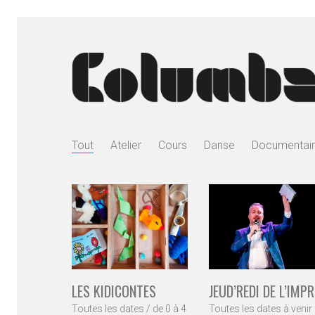
Tout
Atelier
Cours
Danse
Documentai
LES KIDICONTES
JEUD’REDI DE L’IMP
Toutes les dates / de 0 à 4
Toutes les dates à venir 