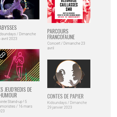
ABYSSES
PARCOURS
idsundays / Dimanche
FRANCOFAUNE
 avril 2023
Concert / Dimanche 23
avril
ES JEUD’REDIS DE
’HUMOUR
CONTES DE PAPIER
irée Stand-up ! 5
Kidsundays / Dimanche
moristes / 16 mars
29 janvier 2023
023