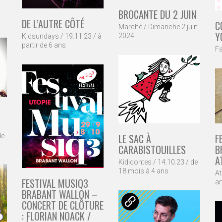
BROCANTE DU 2 JUIN
DE L’AUTRE CÔTÉ
C
Marché / Dimanche 2 juin
Y
2024
Kidsundays / 19.11.23 / à
partir de 6 ans
Fa
F
LE SAC À
de
B
CARABISTOUILLES
A
Kidicontes / 14.10.23 / de
18 mois à 4 ans
At
FESTIVAL MUSIQ3
a
BRABANT WALLON –
CONCERT DE CLÔTURE
: FLORIAN NOACK /