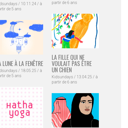
partir de 6 ans
dsundays / 10.11.24 / à
rtir de 5 ans
LA FILLE QUI NE
A LUNE À LA FENÊTRE
VOULAIT PAS ÊTRE
UN CHIEN
dsundays / 18.05.25 / à
rtir de 5 ans
Kidsundays / 13.04.25 / à
partir de 6 ans