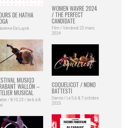
WOMEN WAVRE 2024
/ THE PERFECT
OURS DE HATHA
CANDIDATE
OGA
Film / Vendredi 22 mars
bienne De Luyck
2024
ESTIVAL MUSIQ3
COQUELICOT / NONO
RABANT WALLON –
BATTESTI
TELIER MUSICAL
Danse / Le 5,6 & 7 octobre
elier / 8.10.23 / de 6 à 8
2023
ns