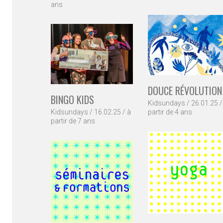
ans
DOUCE RÉVOLUTION
BINGO KIDS
Kidsundays / 26.01.25 /
Kidsundays / 16.02.25 / à
partir de 4 ans
partir de 7 ans