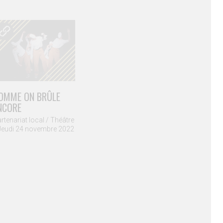
LA PLAGE
OMME ON BRÛLE
Kidsundays / Dimanche
27 novembre 2022
NCORE
rtenariat local / Théâtre
Jeudi 24 novembre 2022
BADI
Concert / Vendredi 30
septembre 2022
e / 010 22 48 58
ÉSIDENCE / CIE LES