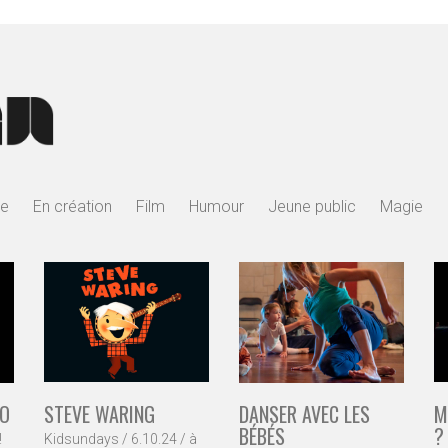
re
En création
Film
Humour
Jeune public
Magie
RO
STEVE WARING
DANSER AVEC LES
M
BÉBÉS
?
!
Kidsundays / 6.10.24 / à