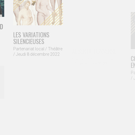
ND
LES VARIATIONS
SILENCIEUSES
ALBERTA TONNERRE
Partenariat local / Théâtre
Kidsundays / Dimanche
/ Jeudi 8 décembre 2022
C
11 décembre 2022
E
Pa
/ 
AMANDA & STEFANO
THOMAS FRANK
HOPPER
Kidsundays / Dimanche
30 octobre 2022
Concert / Vendredi 14
octobre 2022
umban 2023 / ASBL Columban, 162 Chemin de Vieusart - 1300 Wavr
R