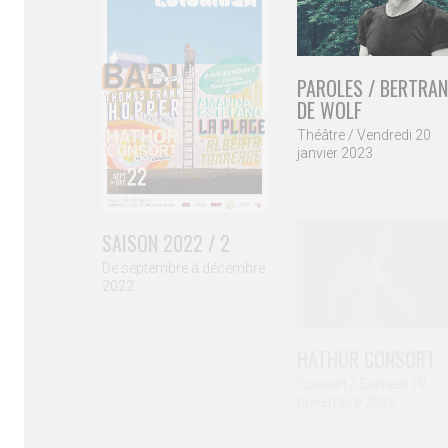
PAROLES / BERTRA
DE WOLF
Théâtre / Vendredi 20
janvier 2023
SAISON 2022 / 2
De septembre à décembre
2022
HATHOR CONSORT
Concert / Samedi 19
novembre 2022
© Copyright Col