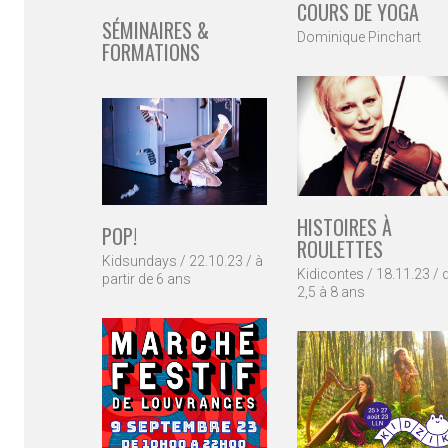
COURS DE YOGA
SÉMINAIRES &
Dominique Pinchart
FORMATIONS
HISTOIRES À
POP!
ROULETTES
Kidsundays / 22.10.23 / à
Kidicontes / 18.11.23 / 
partir de 6 ans
2,5 à 8 ans