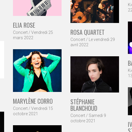
K
2
ELIA ROSE
ROSA QUARTET
Concert / Vendredi 25
mars 2022
Concert / Le vendredi 29
avril 2022
B
K
1
MARYLÈNE CORRO
STÉPHANIE
BLANCHOUD
Concert / Vendredi 15
octobre 2021
Concert / Samedi 9
octobre 2021
I
S