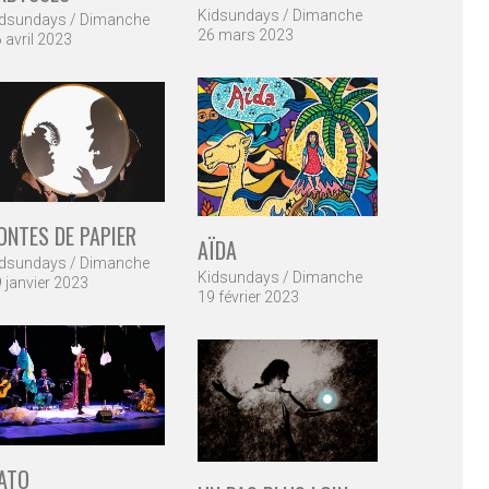
Kidsundays / Dimanche
idsundays / Dimanche
26 mars 2023
 avril 2023
ONTES DE PAPIER
AÏDA
idsundays / Dimanche
Kidsundays / Dimanche
 janvier 2023
19 février 2023
ATO