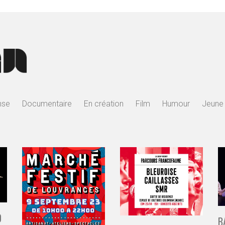
nse
Documentaire
En création
Film
Humour
Jeune 
O
B