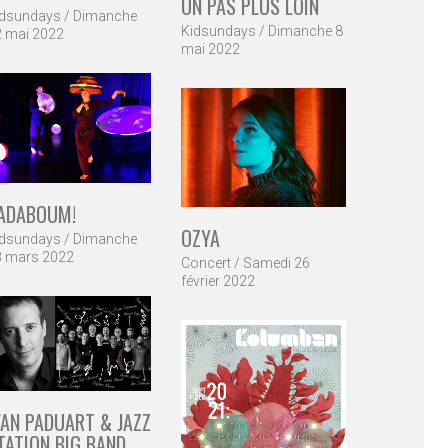
UN PAS PLUS LOIN
idsundays / Dimanche
Kidsundays / Dimanche 8
2 mai 2022
mai 2022
ADABOUM!
OZYA
idsundays / Dimanche
3 mars 2022
Concert / Samedi 26
février 2022
VAN PADUART & JAZZ
TATION BIG BAND