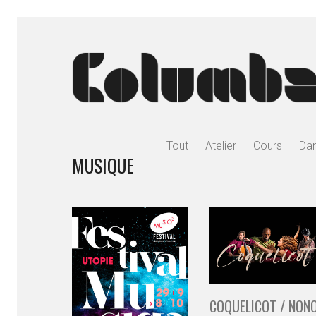
Tout
Atelier
Cours
Da
MUSIQUE
COQUELICOT / NON