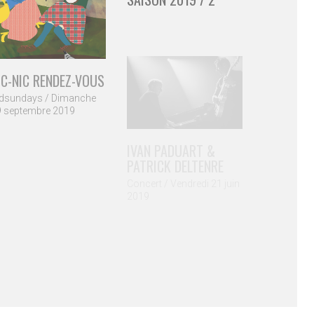
IC-NIC RENDEZ-VOUS
idsundays / Dimanche
9 septembre 2019
IVAN PADUART &
PATRICK DELTENRE
Concert / Vendredi 21 juin
2019
 RENCONTRES »
ANUEL HERMIA /
e / 010 22 48 58
ARLO STRAZZANTE /
ERT CORNELIS
ncert / Le vendredi 18