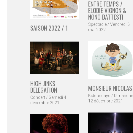
ENTRE TEMPS /
ELODIE VIGNON &
NONO BATTESTI
Spectacle / Vendredi 6
SAISON 2022 / 1
mai 2022
HIGH JINKS
MONSIEUR NICOLAS
DELEGATION
Kidsundays / Dimanche
Concert / Samedi 4
12 décembre 2021
décembre 2021