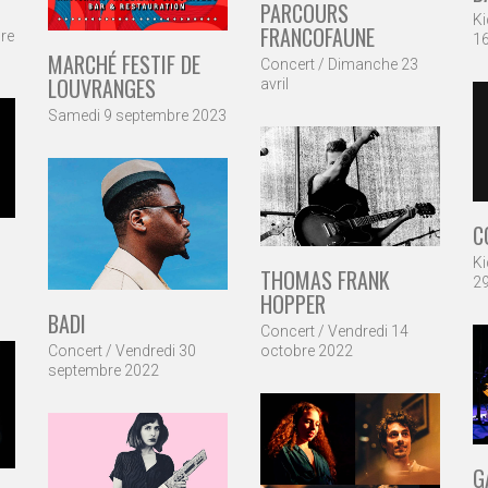
PARCOURS
K
FRANCOFAUNE
bre
16
MARCHÉ FESTIF DE
Concert / Dimanche 23
LOUVRANGES
avril
Samedi 9 septembre 2023
C
K
THOMAS FRANK
29
HOPPER
BADI
Concert / Vendredi 14
Concert / Vendredi 30
octobre 2022
septembre 2022
G