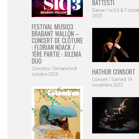
BATTESTI
Danse / Le 5,6 & 7 octo
2023
FESTIVAL MUSIQ3
BRABANT WALLON –
CONCERT DE CLÔTURE
: FLORIAN NOACK /
1ÈRE PARTIE : XILEMA
DUO
Concerts / Dimanche 8
HATHOR CONSORT
octobre 2023
Concert / Samedi 19
novembre 2022