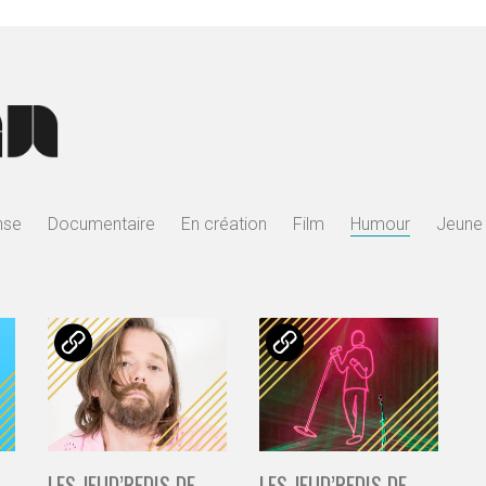
nse
Documentaire
En création
Film
Humour
Jeune 
LES JEUD’REDIS DE
LES JEUD’REDIS DE