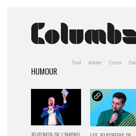
Tout
Atelier
Cours
Da
HUMOUR
JEUD’REDI DE L’IMPRO
LES JEUD’REDIS DE