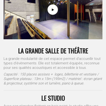
LA GRANDE SALLE DE THÉÂTRE
La grande modularité de cet espace permet d’accueillir tout
types d’évènements. Elle est totalement équipée, reconnue
pour ses qualités acoustiques et accessible à tous.
Capacité : 150 places assises + loges, billetterie et vestiaire /
Superficie plateau : 13m x 15m (195m2) / matériel : écran géant
& projecteur, système son et lumière, piano à queue.
LE STUDIO
Avec son plancher flottant en bois peint, le studio offre une