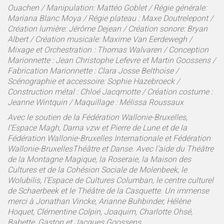
Ouachen / Manipulation: Mattéo Goblet / Régie générale:
Mariana Blanc Moya / Régie plateau : Maxe Doutrelepont /
Création lumière: Jérôme Dejean / Création sonore: Bryan
Albert / Création musicale: Maxime Van Eerdewegh /
Mixage et Orchestration : Thomas Walvaren / Conception
Marionnette : Jean Christophe Lefevre et Martin Goossens /
Fabrication Marionnette : Clara Josse Belthoise /
Scénographie et accessoire: Sophie Hazebroeck /
Construction métal : Chloé Jacqmotte / Création costume :
Jeanne Wintquin / Maquillage : Mélissa Roussaux
Avec le soutien de la Fédération Wallonie-Bruxelles,
l’Espace Magh, Darna vzw et Pierre de Lune et de la
Fédération Wallonie-Bruxelles Internationale et Fédération
Wallonie-BruxellesThéâtre et Danse. Avec l’aide du Théâtre
de la Montagne Magique, la Roseraie, la Maison des
Cultures et de la Cohésion Sociale de Molenbeek, le
Wolubilis, l’Espace de Cultures Columban, le centre culturel
de Schaerbeek et le Théâtre de la Casquette. Un immense
merci à Jonathan Vincke, Arianne Buhbinder, Hélène
Hoquet, Clémentine Colpin, Joaquim, Charlotte Ohsé,
Babette, Gaston et Jacques Goossens.