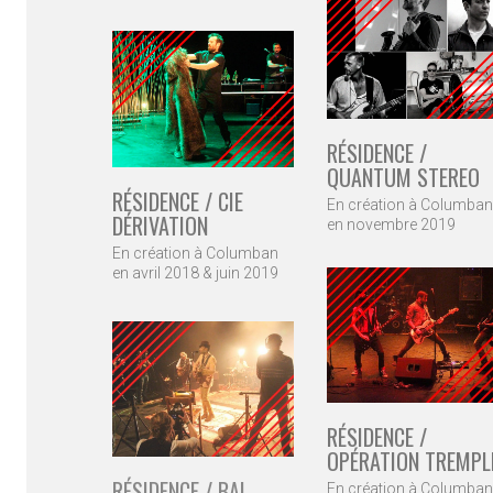
RÉSIDENCE /
QUANTUM STEREO
RÉSIDENCE / CIE
En création à Columban
DÉRIVATION
en novembre 2019
En création à Columban
en avril 2018 & juin 2019
RÉSIDENCE /
OPÉRATION TREMPL
RÉSIDENCE / BAI
En création à Columban