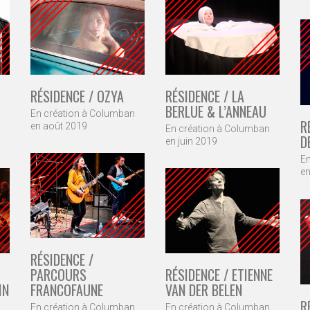
RÉSIDENCE / LA
RÉSIDENCE / OZYA
BERLUE & L’ANNEAU
En création à Columban
R
en août 2019
En création à Columban
D
en juin 2019
En
en
RÉSIDENCE /
RÉSIDENCE / ETIENNE
PARCOURS
IN
VAN DER BELEN
FRANCOFAUNE
R
En création à Columban
En création à Columban