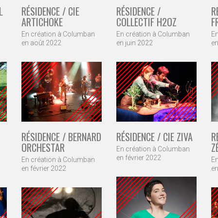
L
RÉSIDENCE / CIE
RÉSIDENCE /
R
ARTICHOKE
COLLECTIF H2OZ
F
En création à Columban
En création à Columban
En
en août 2022
en juin 2022
en
RÉSIDENCE / BERNARD
RÉSIDENCE / CIE ZIVA
R
ORCHESTAR
Z
En création à Columban
en février 2022
En création à Columban
En
en février 2022
e