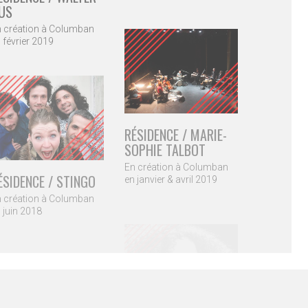
US
 création à Columban
 février 2019
RÉSIDENCE / MARIE-
SOPHIE TALBOT
En création à Columban
ÉSIDENCE / STINGO
en janvier & avril 2019
 création à Columban
 juin 2018
e / 010 22 48 58
RÉSIDENCE / GHALIA