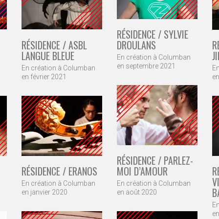
RÉSIDENCE / SYLVIE
R
RÉSIDENCE / ASBL
DROULANS
J
LANGUE BLEUE
En création à Columban
en septembre 2021
En
En création à Columban
en
en février 2021
RÉSIDENCE / PARLEZ-
R
RÉSIDENCE / ERANOS
MOI D’AMOUR
V
En création à Columban
En création à Columban
B
en janvier 2020
en août 2020
En
en