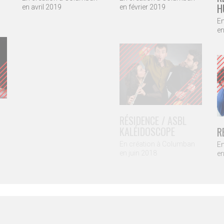
H
en février 2019
en avril 2019
En
en
RÉSIDENCE / ASBL
RÉSIDENCE / CIE
KALÉIDOSCOPE
EVOLER
R
En création à Columban
En création à Columban
en juin 2018
en octobre 2018
En
en
umban 2023 / ASBL Columban, 162 Chemin de Vieusart - 1300 Wavr