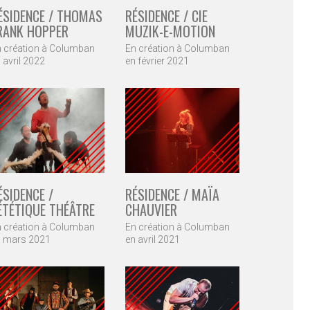
ÉSIDENCE / THOMAS
RÉSIDENCE / CIE
RANK HOPPER
MUZIK-E-MOTION
 création à Columban
En création à Columban
 avril 2022
en février 2021
ÉSIDENCE /
RÉSIDENCE / MAÏA
ÉTÉTIQUE THÉÂTRE
CHAUVIER
 création à Columban
En création à Columban
n mars 2021
en avril 2021