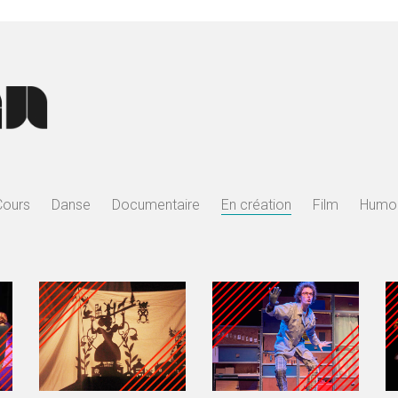
Cours
Danse
Documentaire
En création
Film
Humo