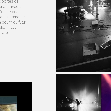
ux portes de
tenant avec un
. Ce que ces
ne. Ils branchent
la boum du futur,
e. Il faut
 rater…