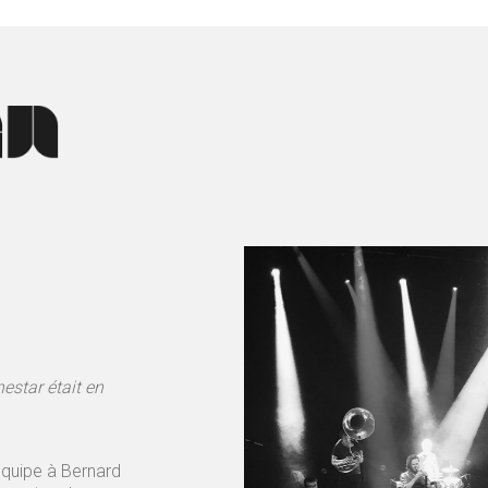
star était en
équipe à Bernard