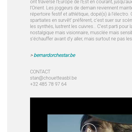
ont traversé l’Europe de l’Est en courant, jusqu’a
l’Orient. Les joggeurs de demain reviennent main
répertoire festif et athlétique, dopé(s) à l’électro
spartiates en survêt’ préfèrent, c’est suer sur scè
les synthés, lustrent les cuivres… C’est parti pour 
nostalgique mais visionnaire, musclée mais sensibl
s’échauffer avant d’y aller, mais surtout ne pas les
>
bernardorchestar.be
CONTACT
stan@chouetteasbl.be
+32 485 78 97 64
Play