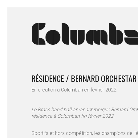
RÉSIDENCE / BERNARD ORCHESTAR
En création à Columban en février 2022
Le Brass band balkan-anachronique Bernard Orche
résidence à Columban fin février 2022.
Sportifs et hors compétition, les champions de l’