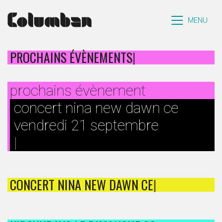
MENU
PROCHAINS ÉVÈNEMENTS
|
prochains évènement
concert nina new dawn ce
vendredi 21 septembre
|
CONCERT NINA NEW DAWN C
|