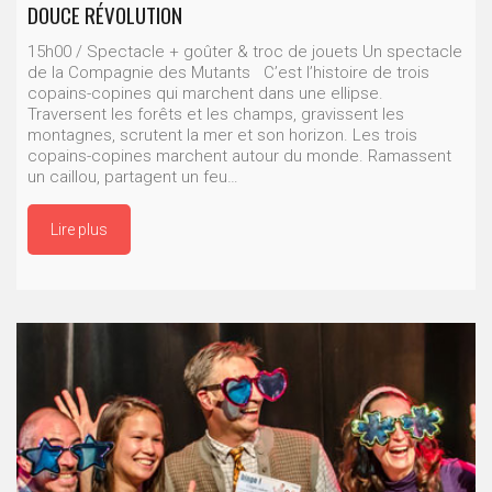
DOUCE RÉVOLUTION
15h00 / Spectacle + goûter & troc de jouets Un spectacle
de la Compagnie des Mutants C’est l’histoire de trois
copains-copines qui marchent dans une ellipse.
Traversent les forêts et les champs, gravissent les
montagnes, scrutent la mer et son horizon. Les trois
copains-copines marchent autour du monde. Ramassent
un caillou, partagent un feu…
Lire plus