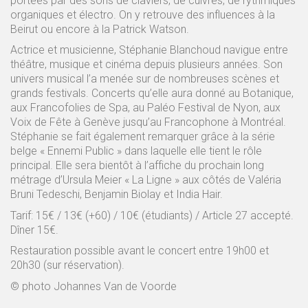
portées par des sons de claviers, de cuivres, de rythmiques
organiques et électro. On y retrouve des influences à la
Beirut ou encore à la Patrick Watson.
Actrice et musicienne, Stéphanie Blanchoud navigue entre
théâtre, musique et cinéma depuis plusieurs années. Son
univers musical l’a menée sur de nombreuses scènes et
grands festivals. Concerts qu’elle aura donné au Botanique,
aux Francofolies de Spa, au Paléo Festival de Nyon, aux
Voix de Fête à Genève jusqu’au Francophone à Montréal.
Stéphanie se fait également remarquer grâce à la série
belge « Ennemi Public » dans laquelle elle tient le rôle
principal. Elle sera bientôt à l’affiche du prochain long
métrage d’Ursula Meier « La Ligne » aux côtés de Valéria
Bruni Tedeschi, Benjamin Biolay et India Hair.
Tarif: 15€ / 13€ (+60) / 10€ (étudiants) / Article 27 accepté.
Dîner 15€.
Restauration possible avant le concert entre 19h00 et
20h30 (sur réservation).
© photo Johannes Van de Voorde