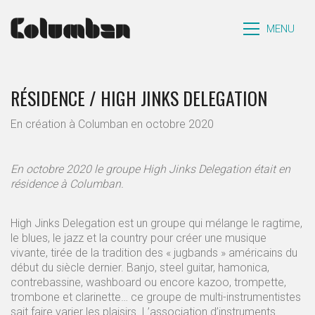
MENU
RÉSIDENCE / HIGH JINKS DELEGATION
En création à Columban en octobre 2020
En octobre 2020 le groupe High Jinks Delegation était en
résidence à Columban.
High Jinks Delegation est un groupe qui mélange le ragtime,
le blues, le jazz et la country pour créer une musique
vivante, tirée de la tradition des « jugbands » américains du
début du siècle dernier. Banjo, steel guitar, hamonica,
contrebassine, washboard ou encore kazoo, trompette,
trombone et clarinette… ce groupe de multi-instrumentistes
sait faire varier les plaisirs. L’association d’instruments