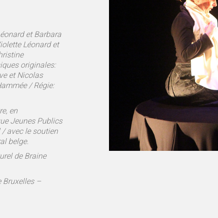
 Léonard et Barbara
iolette Léonard et
ristine
ques originales:
ve et Nicolas
 Hammée / Régie:
e, en
que Jeunes Publics
/ avec le soutien
al belge.
turel de Braine
e Bruxelles –