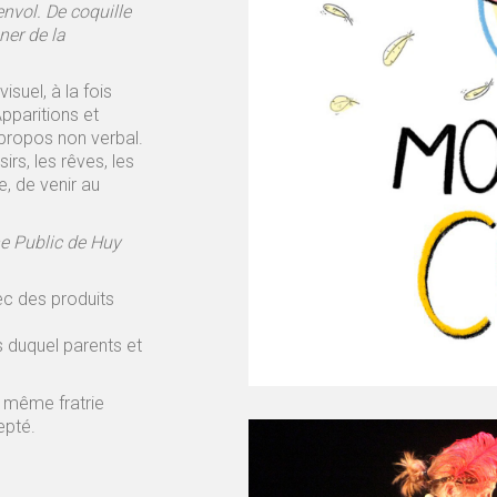
envol.
De coquille
ner de la
suel, à la fois
pparitions et
 propos non verbal.
rs, les rêves, les
e, de venir au
e Public de Huy
ec des produits
 duquel parents et
t même fratrie
epté.