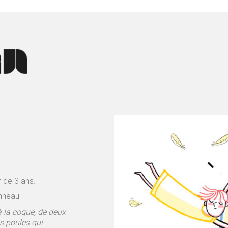
 de 3 ans.
Anneau
 à la coque, de deux
s poules qui