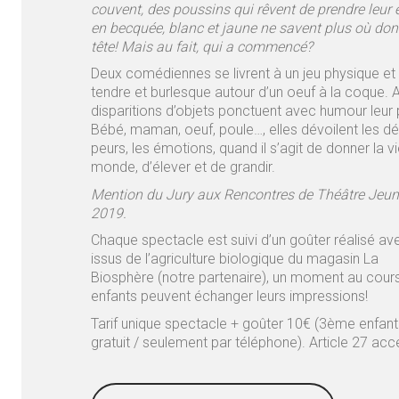
couvent, des poussins qui rêvent de prendre leur 
en becquée, blanc et jaune ne savent plus où don
tête!
Mais au fait, qui a commencé?
Deux comédiennes se livrent à un jeu physique et vi
tendre et burlesque autour d’un oeuf à la coque. A
disparitions d’objets ponctuent avec humour leur
Bébé, maman, oeuf, poule…, elles dévoilent les dési
peurs, les émotions, quand il s’agit de donner la vi
monde, d’élever et de grandir.
Mention du Jury aux Rencontres de Théâtre Jeun
2019.
Chaque spectacle est suivi d’un goûter réalisé av
issus de l’agriculture biologique du magasin La
Biosphère (notre partenaire), un moment au cours
enfants peuvent échanger leurs impressions!
Tarif unique spectacle + goûter 10€ (3ème enfan
gratuit / seulement par téléphone). Article 27 acc