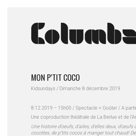
MON P’TIT COCO
Kidsundays / Dimanche 8 décembre 2019
8.12.2019 – 15h00 / Spectacle + Goûter / A partir
Une coproduction théâtrale de La Berlue et de l’
Une histoire d’oeufs, d’ailes, d’elles deux, d’oeufs
cocottes, de p’tits cocos à manger tout chaud! De