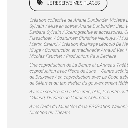
JE RESERVE MES PLACES
Création collective de Ariane Buhbinder, Violette
Sylvain / Mise en scène: Ariane Buhbinder/ Jeu: V
Barbara Sylvain / Scénographie et accessoires: Ch
Flasschoen / Costumes: Christine Neuhuys / Musi
Martin Salemi /
Création éclairage Léopold De Ne
Kluge
/ Construction et machinerie: Arnaud Van
Nicolas Fauchet /
Production: Paul Decleire
Une coproduction de La Berlue et L’Anneau Théâtr
coproduction avec Pierre de Lune – Centre scéni
de Bruxelles / en coproduction avec La Coop asbl 
de SMart et du tax-shelter du gouvernement fédér
Avec le soutien de La Roseraie, ékla, le centre cul
L’Alleud, l’Espace de Cultures Columban.
Avec l’aide du Ministère de la Fédération Walloni
Direction du Théâtre