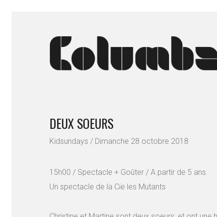
DEUX SOEURS
Kidsundays / Dimanche 28 octobre 2018
15h00 / Spectacle + Goûter / A partir de 5 ans.
Un spectacle de la Cie les Mutants
Christine et Martine sont deux soeurs, et ont une h