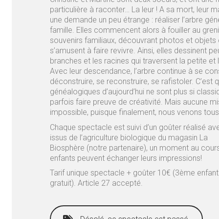
particulière à raconter… La leur
! A sa mort, leur m
une demande un peu étrange : réaliser l’arbre gén
famille. Elles commencent alors à fouiller au gren
souvenirs familiaux, découvrant photos et objets 
s’amusent à faire revivre. Ainsi, elles dessinent pe
branches et les racines qui traversent la petite et 
Avec leur descendance, l’arbre continue à se cons
déconstruire, se reconstruire, se rafistoler. C’est 
généalogiques d’aujourd’hui ne sont plus si classiq
parfois faire preuve de créativité.
Mais aucune mis
impossible, puisque finalement, nous venons tou
Chaque spectacle est suivi d’un goûter réalisé av
issus de l’agriculture biologique du magasin La
Biosphère (notre partenaire), un moment au cours
enfants peuvent échanger leurs impressions!
Tarif unique spectacle + goûter 10€ (3ème enfan
gratuit). Article 27 accepté.