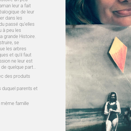
aman leur a fait
éalogique de leur
ier dans les
du passé qu’elles
u à peu les
la grande Histoire.
truire, se
que les arbres
ues et qu’il faut
sion ne leur est
s de quelque part…
ec des produits
 duquel parents et
t même famille