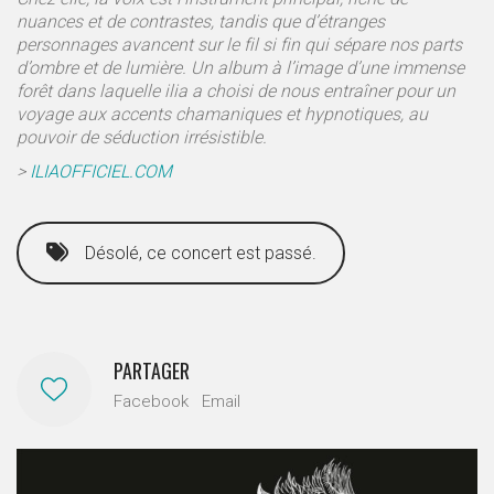
nuances et de contrastes, tandis que d’étranges
personnages avancent sur le fil si fin qui sépare nos parts
d’ombre et de lumière. Un album à l’image d’une immense
forêt dans laquelle ilia a choisi de nous entraîner pour un
voyage aux accents chamaniques et hypnotiques, au
pouvoir de séduction irrésistible.
>
ILIAOFFICIEL.COM
Désolé, ce concert est passé.
PARTAGER
Facebook
Email