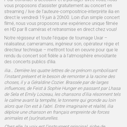
vous proposons d’assister gratuitement au concert en
streaming / live de l’auteure-compositrice-interprète ilia en
direct le vendredi 19 juin à 20h00. Loin d’un simple concert
filmé, nous vous proposons une expérience unique filmée
en HD par 8 caméras et retransmise en direct chez vous!
Notre régisseur et toute l’équipe de tournage Uxar –
réalisateur, cameramans, ingénieur son, opérateur régie et
directeur technique – mettront tout en oeuvre pour que le
rendu du concert soit fidèle a à l’atmosphère envoûtante
des concerts publics d’ilia.
ilia… Derrière les quatre lettres de ce prénom symbolisant
l’instant présent et le besoin de remonter à la racine des
choses, il y a Géraldine Cozier. Brassée par de larges
influences, de Feist à Sophie Hunger en passant par Lhasa
de Sela et Emily Loizeau, les chansons d’ilia résonnent tels
le calme avant la tempête, le tonnerre qui gronde au loin
alors que l’on est à l’abri. Entre imaginaire et réalité, ilia
déploie une chanson en français empreinte de forces
animales et (sur)naturelles.
Chez elle, la voix est l’instrument principal, riche de