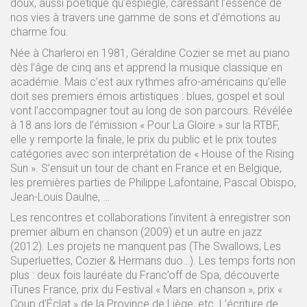
doux, aussi poétique qu’espiègle, caressant l’essence de
nos vies à travers une gamme de sons et d’émotions au
charme fou.
Née à Charleroi en 1981, Géraldine Cozier se met au piano
dès l’âge de cinq ans et apprend la musique classique en
académie. Mais c’est aux rythmes afro-américains qu’elle
doit ses premiers émois artistiques : blues, gospel et soul
vont l’accompagner tout au long de son parcours. Révélée
à 18 ans lors de l’émission « Pour La Gloire » sur la RTBF,
elle y remporte la finale, le prix du public et le prix toutes
catégories avec son interprétation de « House of the Rising
Sun ». S’ensuit un tour de chant en France et en Belgique,
les premières parties de Philippe Lafontaine, Pascal Obispo,
Jean-Louis Daulne, …
Les rencontres et collaborations l’invitent à enregistrer son
premier album en chanson (2009) et un autre en jazz
(2012). Les projets ne manquent pas (The Swallows, Les
Superluettes, Cozier & Hermans duo…). Les temps forts non
plus : deux fois lauréate du Franc’off de Spa, découverte
iTunes France, prix du Festival « Mars en chanson », prix «
Coup d’Éclat » de la Province de Liège, etc. L’écriture de