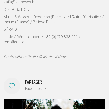
katia@katseyes.be
DISTRIBUTION
Music & Words + Decamps (Benelux) / L’Autre Distribution /
Inouïe (France) / Believe Digital
GÉRANCE
hulule / Rémi Lambert / +32 (0)479 833 601 /
remi@hulule.be
Photo silhouette Ilia © Marie-Jérôme
PARTAGER
Facebook
Email