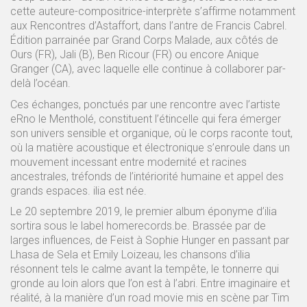
cette auteure-compositrice-interprète s’affirme notamment
aux Rencontres d’Astaffort, dans l’antre de Francis Cabrel.
Édition parrainée par Grand Corps Malade, aux côtés de
Ours (FR), Jali (B), Ben Ricour (FR) ou encore Anique
Granger (CA), avec laquelle elle continue à collaborer par-
delà l’océan.
Ces échanges, ponctués par une rencontre avec l’artiste
eRno le Mentholé, constituent l’étincelle qui fera émerger
son univers sensible et organique, où le corps raconte tout,
où la matière acoustique et électronique s’enroule dans un
mouvement incessant entre modernité et racines
ancestrales, tréfonds de l’intériorité humaine et appel des
grands espaces. ilia est née.
Le 20 septembre 2019, le premier album éponyme d’ilia
sortira sous le label homerecords.be. Brassée par de
larges influences, de Feist à Sophie Hunger en passant par
Lhasa de Sela et Emily Loizeau, les chansons d’ilia
résonnent tels le calme avant la tempête, le tonnerre qui
gronde au loin alors que l’on est à l’abri. Entre imaginaire et
réalité, à la manière d’un road movie mis en scène par Tim