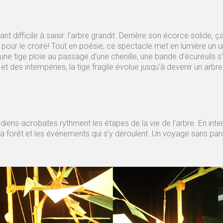
ant difficile à saisir: l’arbre grandit. Derrière son écorce solide, ça
pour le croire! Tout en poésie, ce spectacle met en lumière un univ
 jeune tige ploie au passage d’une chenille, une bande d’écureui
et des intempéries, la tige fragile évolue jusqu’à devenir un arbr
s-acrobates rythment les étapes de la vie de l’arbre. En interac
a forêt et les événements qui s’y déroulent. Un voyage sans parol