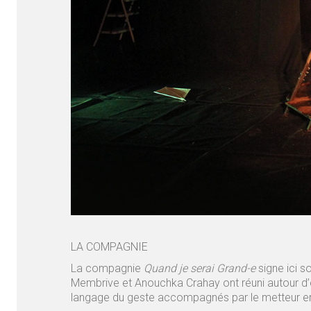
LA COMPAGNIE
La compagnie
Quand je serai Grand-e
signe ici s
Membrive et Anouchka Crahay ont réuni autour d’e
langage du geste accompagnés par le metteur en 