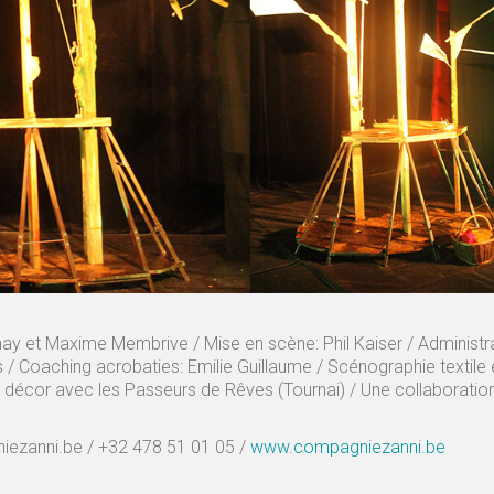
hay et Maxime Membrive / Mise en scène: Phil Kaiser / Administr
/ Coaching acrobaties: Emilie Guillaume / Scénographie textile e
u décor avec les Passeurs de Rêves (Tournai) / Une collaboratio
zanni.be / +32 478 51 01 05 /
www.compagniezanni.be