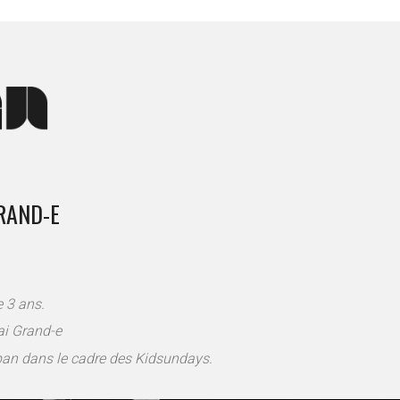
GRAND-E
e 3 ans.
ai Grand-e
ban dans le cadre des Kidsundays.