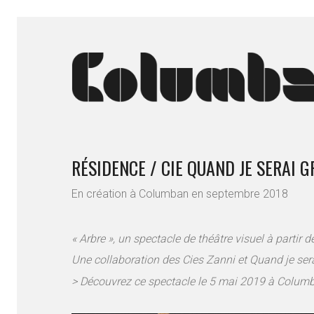
RÉSIDENCE / CIE QUAND JE SERAI 
En création à Columban en septembre 2018
« Arbre », un spectacle de théâtre visuel à partir d
Une collaboration
des Cies Zanni et Quand je ser
> Découvrez ce spectacle le 5 mai 2019 à Colum