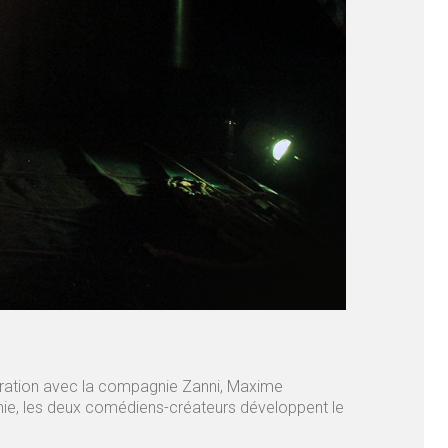
boration avec la compagnie Zanni, Maxime
mie, les deux comédiens-créateurs développent le