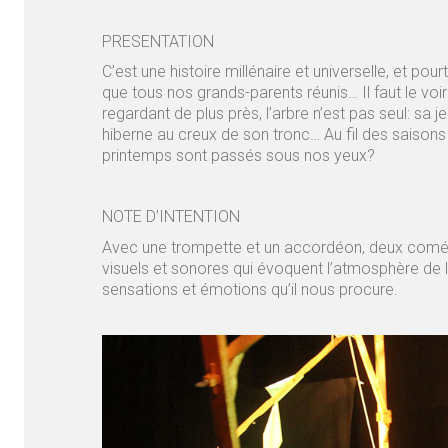
PRESENTATION
C’est une histoire millénaire et universelle, et pourt
que tous nos grands-parents réunis… Il faut le voir 
regardant de plus près, l’arbre n’est pas seul: sa
hiberne au creux de son tronc… Au fil des saisons 
printemps sont passés sous nos yeux?
NOTE D’INTENTION
Avec une trompette et un accordéon, deux comédien
visuels et sonores qui évoquent l’atmosphère de l
sensations et émotions qu’il nous procure.