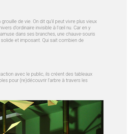
 grouille de vie. On dit qu’il peut vivre plus vieux
ers d’ordinaire invisible à l’œil nu. Car en y
ls s’amuse dans ses branches, une chauve-souris
e solide et imposant. Qui sait combien de
tion avec le public, ils créent des tableaux
es pour (re)découvrir l’arbre à travers les