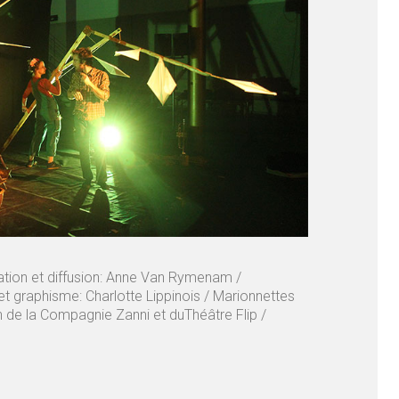
ation et diffusion: Anne Van Rymenam /
t graphisme: Charlotte Lippinois / Marionnettes
n de la Compagnie Zanni et duThéâtre Flip /