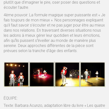
plutôt que d’imaginer le pire, oser poser des questions et
écouter l’autre.
4
ème
pouvoir: La formule magique super puissante est « Je
fais toujours de mon mieux ». Nos personnages expliquent
qu’il faut savoir s’écouter et ne pas juger pour être au mieux
dans nos relations. En traversant diverses situations nous
les aidons à mieux gérer leur quotidien et leurs émotions,
afin qu
‘
ils puissent s
‘
éveiller au monde de manière plus
sereine. Deux approches différentes de la pièce sont
prévues selon la tranche d’âge des enfants.
ÉQUIPE:
Texte: Barbara Acunzo, adaptation libre du livre « Les quatre