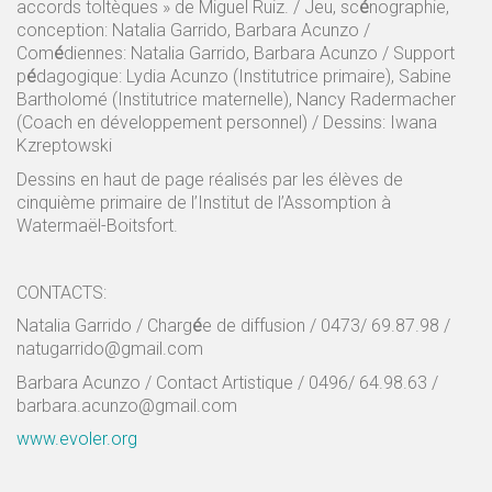
accords toltèques » de Miguel Ruiz. / Jeu, sc
é
nographie,
conception: Natalia Garrido, Barbara Acunzo /
Com
é
diennes: Natalia Garrido, Barbara Acunzo / Support
p
é
dagogique: Lydia Acunzo (Institutrice primaire), Sabine
Bartholomé (Institutrice maternelle), Nancy Radermacher
(Coach en développement personnel) / Dessins: Iwana
Kzreptowski
Dessins en haut de page réalisés par les élèves de
cinquième primaire de l’Institut de l’Assomption à
Watermaël-Boitsfort.
CONTACTS:
Natalia Garrido / Charg
é
e de diffusion / 0473/ 69.87.98 /
natugarrido@gmail.com
Barbara Acunzo / Contact Artistique / 0496/ 64.98.63 /
barbara.acunzo@gmail.com
www.evoler.org