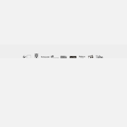
© Copyright Columban 2023 / ASBL Columban, 162 Chemin
de Vieusart - 1300 Wavre / 010 22 48 58