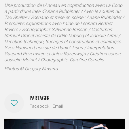
Une production de l’Anneau en coproduction avec La Coop
à partir d’une idée d’Ariane Buhbinder / Avec le soutien du
Tax Shelter / Scénario et mise en scène : Ariane Buhbinder /
Premières explorations avec l’aide de Léonard Berthet
Rivière / Scénographie: Sylvianne Besson / Costumes:
Samuel Dronet assisté de Odile Dubucq et Isabelle Airau /
Direction technique, trucages et construction et éclairages:
Yves Hauwaert assisté de Daniel Tison / Interprétation:
Gaspard Rozenwajn et Jules Rozenwajn / Création sonore:
Josselin Moinet / Chorégraphie: Caroline Cornélis
Photos © Gregory Navarra
PARTAGER
Facebook
Email