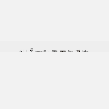
© Copyright Columban 2023 / ASBL Columban, 162 Chemin
de Vieusart - 1300 Wavre / 010 22 48 58