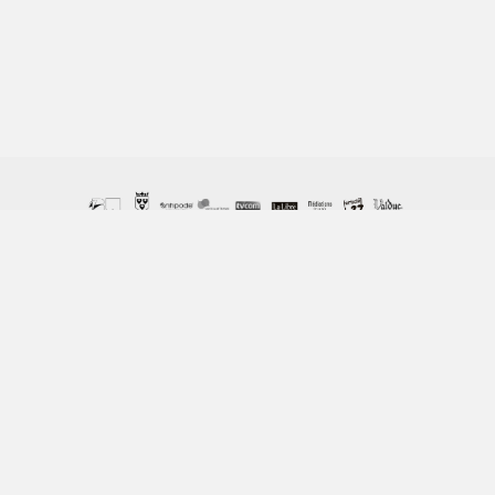
© Copyright Columban 2023 / ASBL Columban, 162 Chemin
de Vieusart - 1300 Wavre / 010 22 48 58