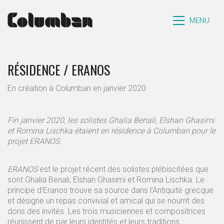
MENU
RÉSIDENCE / ERANOS
En création à Columban en janvier 2020
Fin janvier 2020, les solistes Ghalia Benali, Elshan Ghasimi
et Romina Lischka étaient en résidence à Columban pour le
projet ERANOS.
ERANOS
est le projet récent des solistes plébiscitées que
sont Ghalia Benali, Elshan Ghasimi et Romina Lischka. Le
principe d’Eranos trouve sa source dans l’Antiquité grecque
et désigne un repas convivial et amical qui se nourrit des
dons des invités. Les trois musiciennes et compositrices
réunissent de par leurs identités et leurs traditions