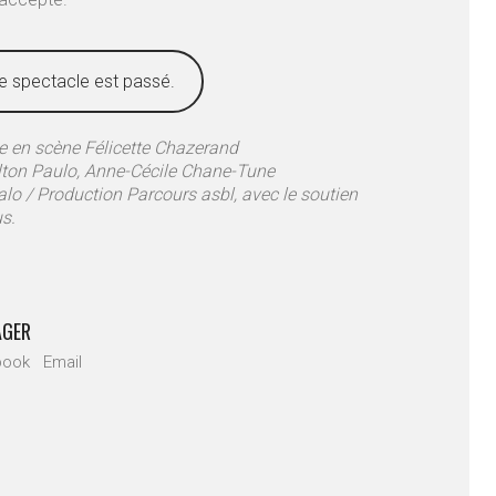
e spectacle est passé.
e en scène Félicette Chazerand
ilton Paulo, Anne-Cécile Chane-Tune
lo / Production Parcours asbl, avec le soutien
us.
AGER
book
Email