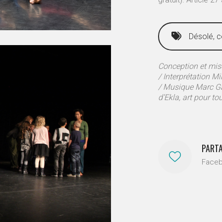
Désolé, c
Conception et mis
/ Interprétation M
/ Musique Marc Ga
d’Ekla, art pour to
PART
Face