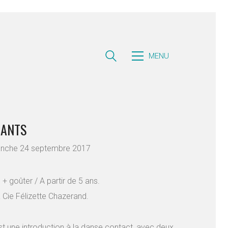
MENU
IANTS
anche 24 septembre 2017
+ goûter / A partir de 5 ans.
 Cie Félizette Chazerand.
t une introduction à la danse contact, avec deux