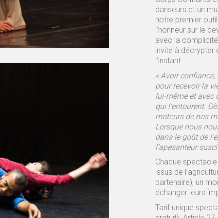
danseurs et un mus
notre premier outil
l’honneur sur le d
avec la complicit
invite à décrypter 
l’instant.
« Avoir confiance, 
pour recevoir la v
lui-même et avec ce
qui l’entourent. Dè
moteurs de nos mo
Lorsque nous nous 
dans le goût de l’
l’apesanteur susci
Chaque spectacle e
issus de l’agricul
partenaire), un m
échanger leurs im
Tarif unique spec
gratuit). Article 2