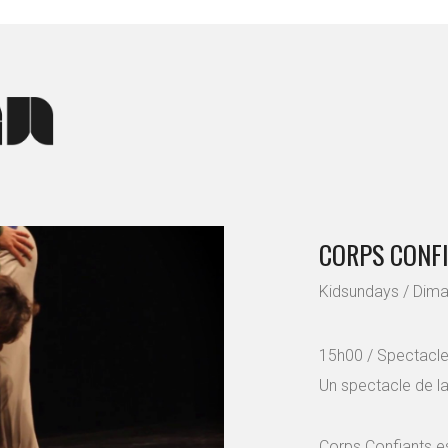
CORPS CONF
Kidsundays / Dim
15h00 / Spectacle 
Un spectacle de la
Corps Confiants es