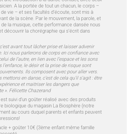
icien. A la portée de tout un chacun, le corps –
 de vie – et ses facultés d’écoute, sont mis à
evant de la scène. Par le mouvement, la parole, et
é de la musique, cette performance dansée nous
et découvrir la chorégraphie qui s’écrit dans
c’est avant tout lâcher prise et laisser advenir
ie. Ici nous parlerons de corps en confiance avec
lui de l’autre, en lien avec l’espace et les sons
s l’enfance, le désir et la prise de risque sont
uvements. Ils composent avec pour aller vers.
mettons en danse, c’est de cela qu’il s’agit : être
expérience et maitriser les dangers que
te ». Félicette Chazerand
st suivi d’un goûter réalisé avec des produits
ture biologique du magasin La Biosphère (notre
oment au cours duquel parents et enfants peuvent
pressions!
tacle + goûter 10€ (3ème enfant même famille
7 accepté.