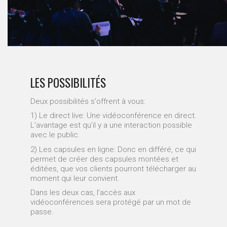
LES POSSIBILITÉS
Deux possibilités s'offrent à vous:
1) Le direct live: Une vidéoconférence en direct.
L’avantage est qu’il y a une interaction possible
avec le public.
2) Les capsules en ligne: Donc en différé, ce qui
permet de créer des capsules montées et
éditées, que vos clients pourront télécharger au
moment qui leur convient.
Dans les deux cas, l’accès aux
vidéoconférences sera protégé par un mot de
passe.