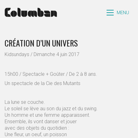
MENU
CRÉATION D’UN UNIVERS
Kidsundays / Dimanche 4 juin 2017
15h00 / Spectacle + Goûter / De 2 à 8 ans.
Un spectacle de la Cie des Mutants
La lune se couche.
Le soleil se lève au son du jazz et du swing.
Un homme et une femme apparaissent.
Ensemble, ils vont danser et jouer
avec des objets du quotidien :
Une fleur, un oeuf, un poisson