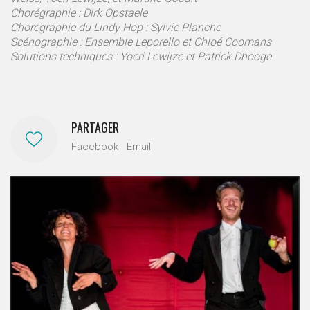
Chorégraphie : Dirk Opstaele
Chorégraphie du Lindy Hop : Sylvie Planche
Scénographie : Ensemble Leporello et Chloé Coomans
Solutions techniques : Yoeri Lewijze et Patrick Dhooge
PARTAGER
Facebook
Email