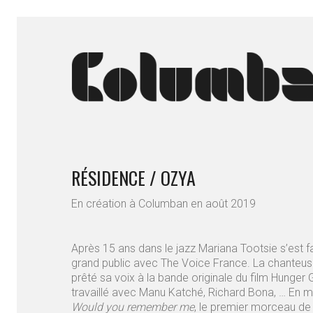
RÉSIDENCE / OZYA
En création à Columban en août 2019
Après 15 ans dans le jazz Mariana Tootsie s’est fa
grand public avec The Voice France. La chanteu
prêté sa voix à la bande originale du film Hunger 
travaillé avec Manu Katché, Richard Bona, … En m
Would you remember me
, le premier morceau d