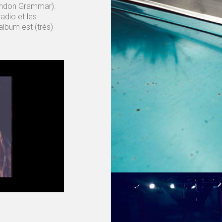
ondon Grammar).
adio et les
lbum est (très)