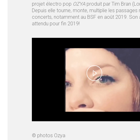
projet électro pop
OZYA
produit par Tim Bran (L
Depuis elle tourne, monte, multiplie les passages r
concerts, notamment au BSF en août 2019. Son a
attendu pour fin 2019!
Play
Video
© photos Ozya