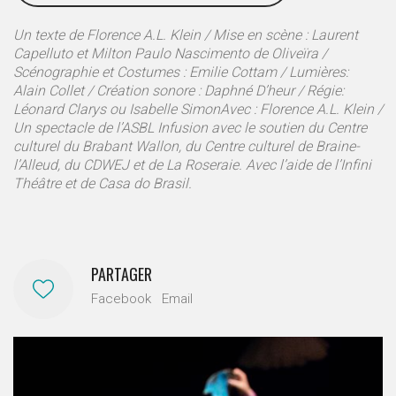
Un texte de Florence A.L. Klein / Mise en scène : Laurent
Capelluto et Milton Paulo Nascimento de Oliveïra /
Scénographie et Costumes : Emilie Cottam / Lumières:
Alain Collet / Création sonore : Daphné D’heur / Régie:
Léonard Clarys ou Isabelle SimonAvec : Florence A.L. Klein /
Un spectacle de l’ASBL Infusion avec le soutien du Centre
culturel du Brabant Wallon, du Centre culturel de Braine-
l’Alleud, du CDWEJ et de La Roseraie. Avec l’aide de l’Infini
Théâtre et de Casa do Brasil.
PARTAGER
Facebook
Email