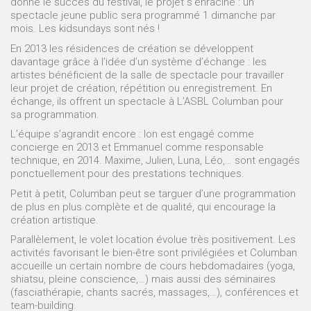
donné le succès du festival, le projet s’enracine : un
spectacle jeune public sera programmé 1 dimanche par
mois. Les kidsundays sont nés !
En 2013 les résidences de création se développent
davantage grâce à l’idée d’un système d’échange : les
artistes bénéficient de la salle de spectacle pour travailler
leur projet de création, répétition ou enregistrement. En
échange, ils offrent un spectacle à L’ASBL Columban pour
sa programmation.
L’équipe s’agrandit encore : Ion est engagé comme
concierge en 2013 et Emmanuel comme responsable
technique, en 2014. Maxime, Julien, Luna, Léo,… sont engagés
ponctuellement pour des prestations techniques.
Petit à petit, Columban peut se targuer d’une programmation
de plus en plus complète et de qualité, qui encourage la
création artistique.
Parallèlement, le volet location évolue très positivement. Les
activités favorisant le bien-être sont privilégiées et Columban
accueille un certain nombre de cours hebdomadaires (yoga,
shiatsu, pleine conscience,…) mais aussi des séminaires
(fasciathérapie, chants sacrés, massages,…), conférences et
team-building.