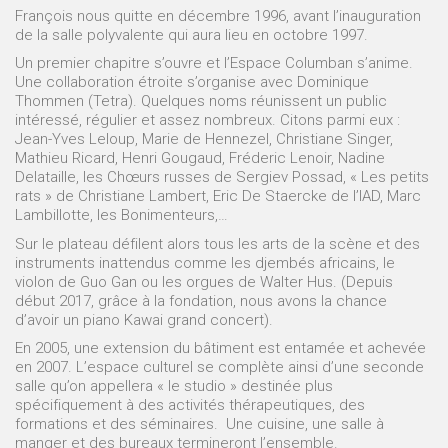
François nous quitte en décembre 1996, avant l’inauguration
de la salle polyvalente qui aura lieu en octobre 1997.
Un premier chapitre s’ouvre et l’Espace Columban s’anime.
Une collaboration étroite s’organise avec Dominique
Thommen (Tetra). Quelques noms réunissent un public
intéressé, régulier et assez nombreux. Citons parmi eux :
Jean-Yves Leloup, Marie de Hennezel, Christiane Singer,
Mathieu Ricard, Henri Gougaud, Fréderic Lenoir, Nadine
Delataille, les Chœurs russes de Sergiev Possad, « Les petits
rats » de Christiane Lambert, Eric De Staercke de l’IAD, Marc
Lambillotte, les Bonimenteurs,…
Sur le plateau défilent alors tous les arts de la scène et des
instruments inattendus comme les djembés africains, le
violon de Guo Gan ou les orgues de Walter Hus. (Depuis
début 2017, grâce à la fondation, nous avons la chance
d’avoir un piano Kawai grand concert).
En 2005, une extension du bâtiment est entamée et achevée
en 2007. L’espace culturel se complète ainsi d’une seconde
salle qu’on appellera « le studio » destinée plus
spécifiquement à des activités thérapeutiques, des
formations et des séminaires. Une cuisine, une salle à
manger et des bureaux termineront l’ensemble.